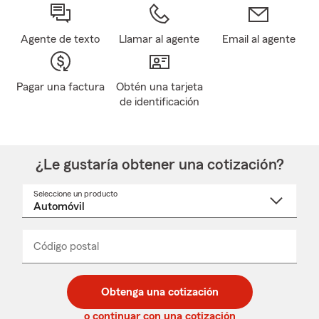
Agente de texto
Llamar al agente
Email al agente
Pagar una factura
Obtén una tarjeta
de identificación
¿Le gustaría obtener una cotización?
Seleccione un producto
Seleccione
un
nombre
de
producto
del
Código postal
Ingresa
Ingresa
_____
menú
un
un
desplegable
código
código
postal
postal
Obtenga una cotización
de
de
5
5
o continuar con una cotización