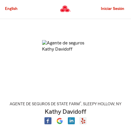
Pasar
al
English
Iniciar Sesión
contenido
principal
Comienzo
del
contenido
principal
®
AGENTE DE SEGUROS DE STATE FARM
,
SLEEPY HOLLOW
, NY
Kathy Davidoff