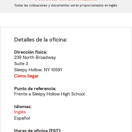
dígitos
dígitos
Todas las cotizaciones y documentos serán proporcionados en inglés.
Detalles de la oficina:
Dirección física:
239 North Broadway
Suite 3
Sleepy Hollow
,
NY
10591
Cómo llegar
Punto de referencia:
Frente a Sleepy Hollow High School
Idiomas:
Inglés
Español
Horas de oficina (
EST
):